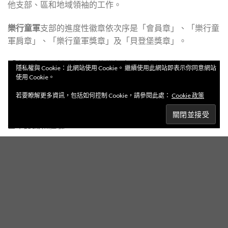
他支部、區和地域領袖的工作。
樂行童軍
支部的進度性徽章依次序是「會員章」、「樂行童
軍肩章」、「樂行童軍獎章」及「貝登堡獎章」。
「會員章」是幫助新加入的樂行童軍，就所屬樂行童軍團及
隱私權與 Cookie：此網站使用 Cookie。 繼續使用此網站即表示你同意網站
團員，彼此認識和接納。
使用 Cookie。
若要瞭解更多資訊，包括如何控制 Cookie，請參閱此處：
Cookie 政策
「樂行童軍肩章」是樂行童軍支部有進度性訓練的初階，讓
剛獲頒會員章的樂行童軍對樂行童軍支部活動及童軍技能有
基本認識和體驗。
「樂行童軍獎章」考驗目的是透過考驗過程，加強樂行童軍
對整個童軍運動及社會的認知，協助其發展及掌握一定程度
的技能；同時，更藉這機會裝備自己，回饋社會。在完成
「童軍知識」、「社區服務（I）」、「童軍技能（I）」及
1個選修項目（「個人興趣」、「個人發展」及「認識世
界」）後，可獲頒發樂行童軍獎章。除指定項目外，各獎章
項目可同時進行。