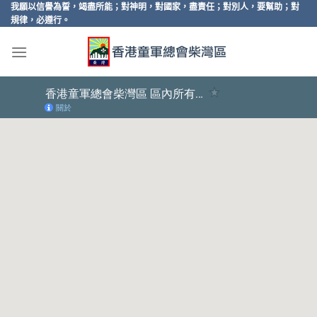
Skip
我願以信譽為誓，竭盡所能；對神明，對國家，盡責任；對別人，要幫助；對
規律，必遵行。
to
content