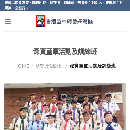
Skip
我願以信譽為誓，竭盡所能；對神明，對國家，盡責任；對別人，要幫助；對
規律，必遵行。
to
content
深資童軍活動及訓練班
HOME
/
活動及訓練班
/
深資童軍活動及訓練班