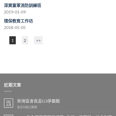
深資童軍消防訓練班
2019-01-09
環保教育工作坊
2018-05-05
1
2
>>
近期文章
柴灣區會長盃G3爭霸戰
05
8 月
在
留言功能已關閉
〈柴
灣