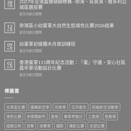
2027年全港嘉爾頓錦標賽 –柴灣、筲箕灣、維多利亞
28
區
7 月
城區選拔賽
會
在
留言功能已關閉
長
〈2027
盃
年
G3
柴灣區小幼童軍大自然生態填色比賽2026結果
12
全
爭
6 月
在
留言功能已關閉
港
霸
〈柴
嘉
戰〉
灣
幼童軍初級獨木舟章訓練班
爾
09
中
區
6 月
頓
在
留言功能已關閉
小
錦
〈幼
幼
標
童
香港童軍115周年紀念活動：『童』守護‧安心社區
童
02
賽
軍
6 月
軍
嘉年華活動設計比賽
–
初
大
柴
在
留言功能已關閉
級
自
灣、
〈香
獨
然
筲
港
木
生
箕
童
標籤雲
舟
態
灣、
軍
章
填
維
115
訓
色
多
周
練
比
主席盃比賽
優異航空章
先修章
公共䘙生
初級航空活動章
利
年
班〉
賽
亞
紀
中
填色比賽
多媒體創作
套槢
專章考驗日
工藝章
急救章
2026
城
念
結
區
活
成績公佈
技擊
技擊章
攝影
攝影比賽
支部比賽
果〉
選
動：