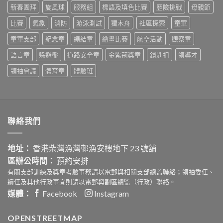
中
拔
『童』
新春團拜
旋風球
服務組
標語及填色比賽
歷險挑戰
母親節
賽〉
守
中
護‧
比賽
氣象
消防
游泳測試
獨木舟
社區探索
童軍
安
童軍支部
紀念章
繩結章
繪畫比賽
航空活動
觀察章
心
社
語言章
躲避盤
道路安全章
金紫荊獎章
鎖匙扣
領導才
區
嘉
領袖會議
體育章
體驗班
年
華
活
動
設
計
聯絡我們
比
賽〉
中
地址：
香港柴灣漁灣邨漁安樓地下 23 號舖
區辦公時間：
預約安排
有關支部訓練及獎章考驗事務請以電郵與相關支部總監聯絡；領袖委任、
續任及其他行政事宜則請以電郵與副區總監（行政）聯絡。
媒體：
Facebook
Instagram
OPENSTREETMAP