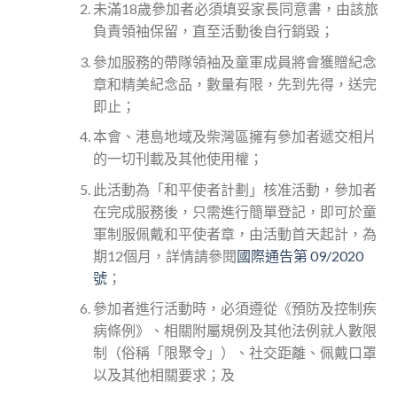
未滿18歲參加者必須填妥家長同意書，由該旅
負責領袖保留，直至活動後自行銷毀；
參加服務的帶隊領袖及童軍成員將會獲贈紀念
章和精美紀念品，數量有限，先到先得，送完
即止；
本會、港島地域及柴灣區擁有參加者遞交相片
的一切刊載及其他使用權；
此活動為「和平使者計劃」核准活動，參加者
在完成服務後，只需進行簡單登記，即可於童
軍制服佩戴和平使者章，由活動首天起計，為
期12個月，詳情請參閱
國際通告第 09/2020
號
；
參加者進行活動時，必須遵從《預防及控制疾
病條例》、相關附屬規例及其他法例就人數限
制（俗稱「限聚令」）、社交距離、佩戴口罩
以及其他相關要求；及