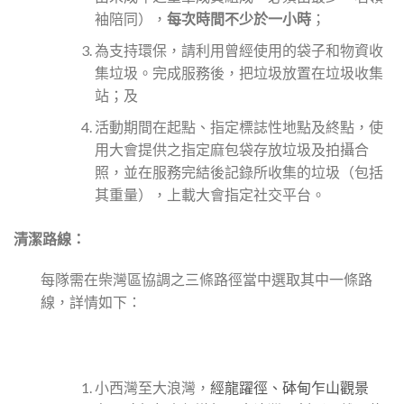
袖陪同），
每次時間不少於一小時
；
為支持環保，請利用曾經使用的袋子和物資收
集垃圾。完成服務後，把垃圾放置在垃圾收集
站；及
活動期間
在起點、指定標誌性地點及終點，使
用大會提供之指定麻包袋存放垃圾及拍
攝
合
照
，
並在服務完結後
記
錄所收集的垃圾
（包
括
其重量）
，上載
大會
指定社交平台
。
清潔路線：
每隊需在柴灣區協調之三條路徑當中選取其中一條路
線，詳情如下：
小西灣至大浪灣，
經龍躍徑、砵甸乍山觀景