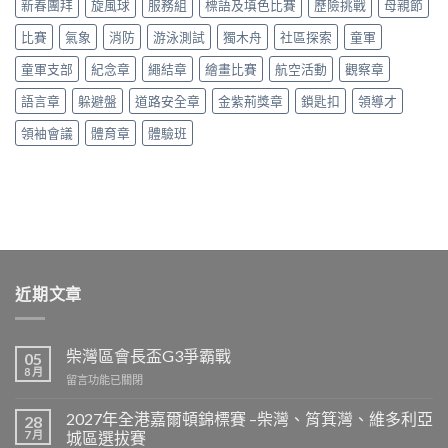
新春團拜
旋風球
服務組
標語及填色比賽
歷險挑戰
母親節
比賽
氣象
消防
游泳測試
獨木舟
社區探索
童軍
童軍支部
紀念章
繩結章
繪畫比賽
航空活動
觀察章
語言章
躲避盤
道路安全章
金紫荊獎章
鎖匙扣
領導才
領袖會議
體育章
體驗班
近期文章
柴灣區會長盃G3爭霸戰
05
8 月
在
留言功能已關閉
〈柴
灣
2027年全港嘉爾頓錦標賽 –柴灣、筲箕灣、維多利亞
28
區
7 月
城區選拔賽
會