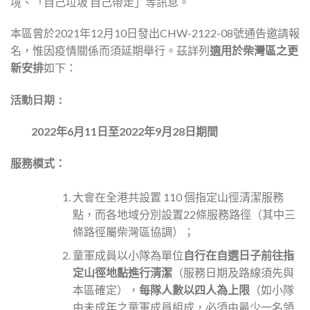
境、「自己垃圾 自己帶走」等訊息。
本區曾於2021年12月10日發出CHW-2122-08號通告邀請報
名，惟因疫情關係而須延期舉行。茲詳列
適用於柴灣區之更
新
安排
如下：
活動日期：
2022年6月11日至2022年9月28日期間
服務模式：
大會在全港共設置 110 個指定山徑清潔服務
點，而各地域分別設置22條服務路徑（其中三
條路徑屬柴灣區協調）；
童軍成員以小隊為單位
自行在自選日子前
往指
定山徑地點
進行
清潔
（服務日期及路線須先與
本區確定），
每隊人數以四人為上限
（如小隊
由未成年之童軍成員組成，必須由最少一名領