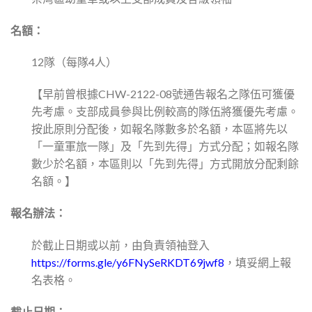
名額：
12隊（每隊4人）
【早前曾根據
C
HW-2122-08號通告報名之隊伍可獲優
先考慮。支部成員參與比例較高
的
隊伍將獲優先考慮。
按此原則分配後，如報名隊數多於名額，本區將先以
「一童軍旅一隊」及「先到先得」方式分配；如報名隊
數少於名額，本區則以「先到先得」方式開放分配剩餘
名額。】
報名辦法：
於截止日期或以前，由負責領袖登入
https://forms.gle/y6FNySeRKDT69jwf8
，填妥網上報
名表格。
截止日期：