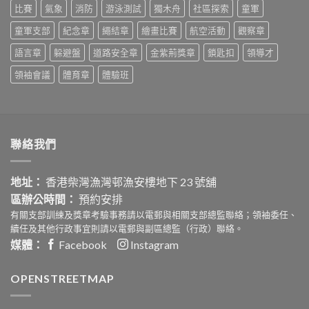
中
護‧
比賽
氣象
消防
游泳測試
獨木舟
社區探索
童軍
安
童軍支部
紀念章
繩結章
繪畫比賽
航空活動
觀察章
心
社
語言章
躲避盤
道路安全章
金紫荊獎章
鎖匙扣
領導才
區
嘉
領袖會議
體育章
體驗班
年
華
活
動
設
計
聯絡我們
比
賽〉
中
地址：
香港柴灣漁灣邨漁安樓地下 23 號舖
區辦公時間：
預約安排
有關支部訓練及獎章考驗事務請以電郵與相關支部總監聯絡；領袖委任、
續任及其他行政事宜則請以電郵與副區總監（行政）聯絡。
媒體：
Facebook
Instagram
OPENSTREETMAP