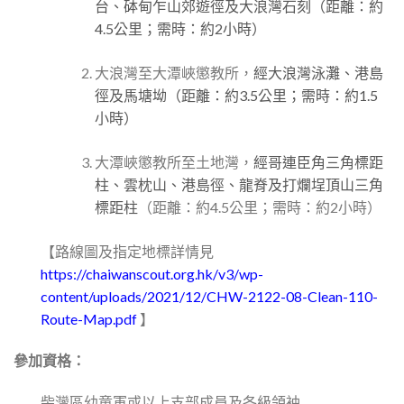
台、砵甸乍山郊遊徑及大浪灣石刻
（距離：約
4.5公里；需時：約2小時）
大浪灣至大潭峽懲教所，
經大浪灣泳灘、港島
徑及馬塘坳
（距離：約3.5公里；需時：約1.5
小時）
大潭峽懲教所至土地灣，
經哥連臣角三角標距
柱、雲枕山、港島徑、龍脊及打爛埕頂山三角
標距柱
（距離：約
4
.5
公里；需時：約
2
小時）
【路線圖及指定地標詳情見
https://chaiwanscout.org.hk/v3/wp-
content/uploads/2021/12/CHW-2122-08-Clean-110-
Route-Map.pdf
】
參加資格：
柴灣區幼童軍或以上支部成員及各級領袖