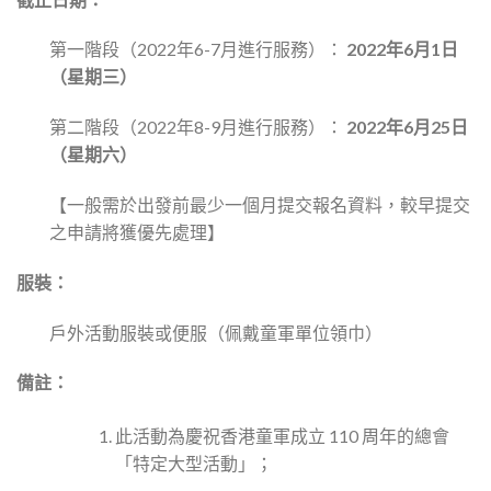
第一階段（2022年6-7月進行服務）：
20
22
年
6
月
1
日
（星期
三
）
第二階段（2022年8-9月進行服務）：
20
22
年
6
月
25
日
（星期
六
）
【一般需於出發前最少一個月提交報名資料，較早提交
之申請將獲優先處理】
服裝：
戶外活動服裝或便服（佩戴童軍單位領巾）
備註：
此活動為慶祝香港童軍成立 110 周年的總會
「特定大型活動」；