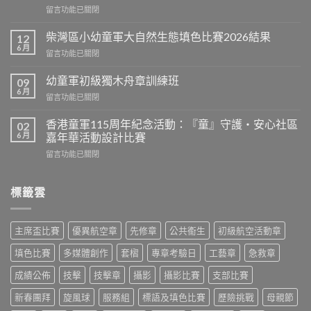
在
留言功能已關閉
長
〈2027
盃
年
G3
柴灣區小幼童軍大自然生態填色比賽2026結果
12
全
爭
6 月
在
留言功能已關閉
港
霸
〈柴
嘉
戰〉
灣
幼童軍初級獨木舟章訓練班
爾
09
中
區
6 月
頓
在
留言功能已關閉
小
錦
〈幼
幼
標
童
香港童軍115周年紀念活動：『童』守護‧安心社區
童
02
賽
軍
6 月
軍
嘉年華活動設計比賽
–
初
大
柴
在
留言功能已關閉
級
自
灣、
〈香
獨
然
筲
港
木
生
箕
童
標籤雲
舟
態
灣、
軍
章
填
維
115
訓
色
多
周
練
比
主席盃比賽
優異航空章
先修章
公共䘙生
初級航空活動章
利
年
班〉
賽
亞
紀
中
填色比賽
多媒體創作
套槢
專章考驗日
工藝章
急救章
2026
城
念
結
區
活
成績公佈
技擊
技擊章
攝影
攝影比賽
支部比賽
果〉
選
動：
中
拔
『童』
新春團拜
旋風球
服務組
標語及填色比賽
歷險挑戰
母親節
賽〉
守