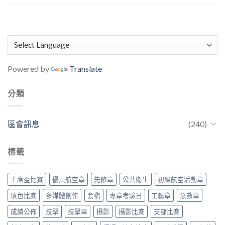
Powered by
Translate
分類
區會訊息
(240)
標籤
主席盃比賽
優異航空章
先修章
公共䘙生
初級航空活動章
填色比賽
多媒體創作
套槢
專章考驗日
工藝章
急救章
成績公佈
技擊
技擊章
攝影
攝影比賽
支部比賽