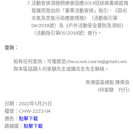
活動安排須按照總會因應
2019
冠狀病毒病疫情
發展而發出的「童軍活動安排」指引、《惡劣
天氣及空氣污染應變措施》
（
活動指引第
04/2018
號
）
及《戶外活動安全要則及須知》
（活
動指引第
05/2018
號
）進行
。
查詢：
如有任何查詢，可電郵至chw.scout.course@gmail.com
與本區協調人何家騏先生或鍾兆生先生聯絡。
柴灣區區總監 陳偉良
(何家騏 代行)
日期：2022年5月25日
檔號：CHW-2223-04
通告：
點擊下載
路線圖：
點擊下載