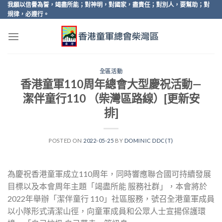
Skip
我願以信譽為誓，竭盡所能；對神明，對國家，盡責任；對別人，要幫助；對
規律，必遵行。
to
content
全區活動
香港童軍110周年總會大型慶祝活動—
潔伴童行110 （柴灣區路線）[更新安
排]
POSTED ON
2022-05-25
BY
DOMINIC DDC(T)
為慶祝香港童軍成立110周年，同時響應聯合國可持續發展
目標以及本會周年主題「竭盡所能 服務社群」，本會將於
2022年舉辦「潔伴童行 110」社區服務，號召全港童軍成員
以小隊形式清潔山徑，向童軍成員和公眾人士宣揚保護環