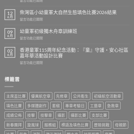
在
留言功能已關閉
長
〈2027
盃
年
G3
柴灣區小幼童軍大自然生態填色比賽2026結果
12
全
爭
6 月
在
留言功能已關閉
港
霸
〈柴
嘉
戰〉
灣
幼童軍初級獨木舟章訓練班
爾
09
中
區
6 月
頓
在
留言功能已關閉
小
錦
〈幼
幼
標
童
香港童軍115周年紀念活動：『童』守護‧安心社區
童
02
賽
軍
6 月
軍
嘉年華活動設計比賽
–
初
大
柴
在
留言功能已關閉
級
自
灣、
〈香
獨
然
筲
港
木
生
箕
童
標籤雲
舟
態
灣、
軍
章
填
維
115
訓
色
多
周
練
比
主席盃比賽
優異航空章
先修章
公共䘙生
初級航空活動章
利
年
班〉
賽
亞
紀
中
填色比賽
多媒體創作
套槢
專章考驗日
工藝章
急救章
2026
城
念
結
區
活
成績公佈
技擊
技擊章
攝影
攝影比賽
支部比賽
果〉
選
動：
中
拔
『童』
新春團拜
旋風球
服務組
標語及填色比賽
歷險挑戰
母親節
賽〉
守
中
護‧