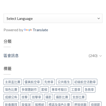
Powered by
Translate
分類
區會訊息
(240)
標籤
主席盃比賽
優異航空章
先修章
公共䘙生
初級航空活動章
填色比賽
多媒體創作
套槢
專章考驗日
工藝章
急救章
成績公佈
技擊
技擊章
攝影
攝影比賽
支部比賽
新春團拜
旋風球
服務組
標語及填色比賽
歷險挑戰
母親節