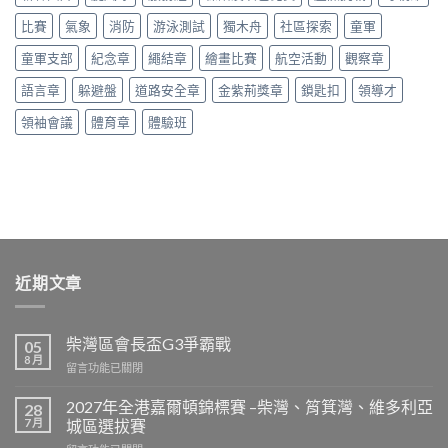
比賽
氣象
消防
游泳測試
獨木舟
社區探索
童軍
童軍支部
紀念章
繩結章
繪畫比賽
航空活動
觀察章
語言章
躲避盤
道路安全章
金紫荊獎章
鎖匙扣
領導才
領袖會議
體育章
體驗班
近期文章
柴灣區會長盃G3爭霸戰
05
8 月
在
留言功能已關閉
〈柴
灣
2027年全港嘉爾頓錦標賽 –柴灣、筲箕灣、維多利亞
28
區
7 月
城區選拔賽
會