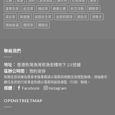
比賽
氣象
消防
游泳測試
獨木舟
社區探索
童軍
安
童軍支部
紀念章
繩結章
繪畫比賽
航空活動
觀察章
心
社
語言章
躲避盤
道路安全章
金紫荊獎章
鎖匙扣
領導才
區
嘉
領袖會議
體育章
體驗班
年
華
活
動
設
計
聯絡我們
比
賽〉
中
地址：
香港柴灣漁灣邨漁安樓地下 23 號舖
區辦公時間：
預約安排
有關支部訓練及獎章考驗事務請以電郵與相關支部總監聯絡；領袖委任、
續任及其他行政事宜則請以電郵與副區總監（行政）聯絡。
媒體：
Facebook
Instagram
OPENSTREETMAP