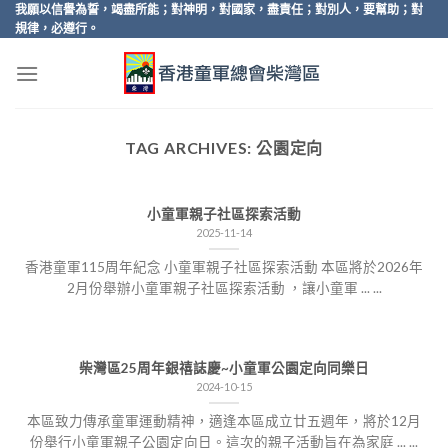
Skip
我願以信譽為誓，竭盡所能；對神明，對國家，盡責任；對別人，要幫助；對
規律，必遵行。
to
content
TAG ARCHIVES:
公園定向
小童軍親子社區探索活動
2025-11-14
香港童軍115周年紀念 小童軍親子社區探索活動 本區將於2026年
2月份舉辦小童軍親子社區探索活動 ，讓小童軍 ... ...
柴灣區25周年銀禧誌慶~小童軍公園定向同樂日
2024-10-15
本區致力傳承童軍運動精神，適逢本區成立廿五週年，將於12月
份舉行小童軍親子公園定向日。這次的親子活動旨在為家庭 ... ...