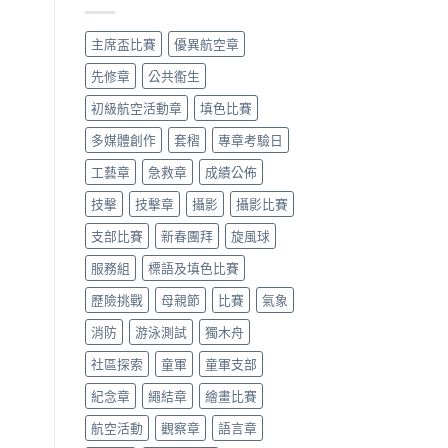
主席盃比賽
優異航空章
先修章
公共䘙生
初級航空活動章
填色比賽
多媒體創作
套槢
專章考驗日
工藝章
急救章
成績公佈
技擊
技擊章
攝影
攝影比賽
支部比賽
新春團拜
旋風球
服務組
標語及填色比賽
歷險挑戰
母親節
比賽
氣象
消防
游泳測試
獨木舟
社區探索
童軍
童軍支部
紀念章
繩結章
繪畫比賽
航空活動
觀察章
語言章