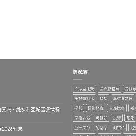
標籤雲
主席盃比賽
優異航空章
先修
多媒體創作
套槢
專章考驗日
攝影
攝影比賽
支部比賽
新
、筲箕灣、維多利亞城區選拔賽
歷險挑戰
母親節
比賽
氣象
童軍支部
紀念章
繩結章
繪
2026結果