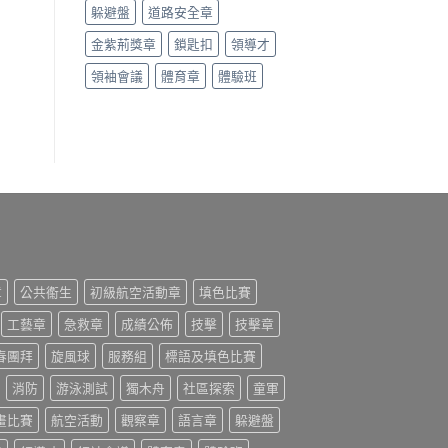
躲避盤
道路安全章
金紫荊獎章
鎖匙扣
領導才
領袖會議
體育章
體驗班
章
公共䘙生
初級航空活動章
填色比賽
工藝章
急救章
成績公佈
技擊
技擊章
春團拜
旋風球
服務組
標語及填色比賽
消防
游泳測試
獨木舟
社區探索
童軍
畫比賽
航空活動
觀察章
語言章
躲避盤