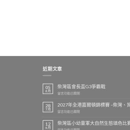
近期文章
柴灣區會長盃G3爭霸戰
05
8 月
在
留言功能已關閉
〈柴
灣
2027年全港嘉爾頓錦標賽 –柴灣
28
區
7 月
在
留言功能已關閉
會
〈2027
長
年
柴灣區小幼童軍大自然生態填色比賽
盃
12
全
6 月
G3
在
留言功能已關閉