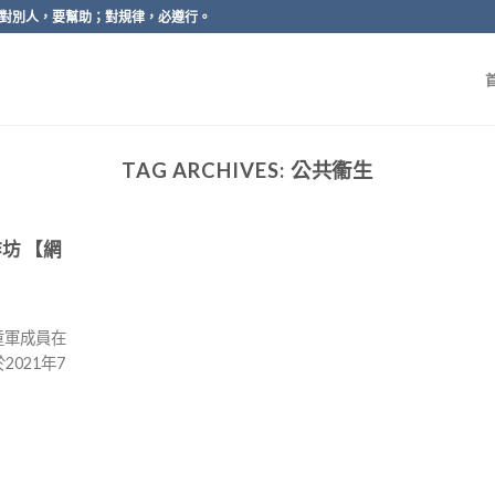
對別人，要幫助；對規律，必遵行。
TAG ARCHIVES:
公共䘙生
坊 【網
童軍成員在
021年7