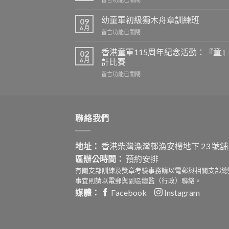
港
爭
〈柴
嘉
霸
灣
幼童軍初級獨木舟章訓練班
爾
09
戰〉
區
6 月
頓
中
在
留言功能已關閉
小
錦
〈幼
幼
標
童
香港童軍115周年紀念活動：『童
童
02
賽
軍
6 月
軍
計比賽
–
初
大
柴
在
留言功能已關閉
級
自
灣、
〈香
獨
然
筲
港
木
生
箕
童
舟
態
灣、
軍
章
填
維
聯絡我們
115
訓
色
多
周
練
比
利
年
班〉
賽
亞
紀
地址：
香港柴灣漁灣邨漁安樓地下 23 號舖
中
2026
城
念
結
區辦公時間：
預約安排
區
活
果〉
選
動：
有關支部訓練及獎章考驗事務請以電郵與相關支部總
中
拔
『童』
事宜則請以電郵與副區總監（行政）聯絡。
賽〉
守
媒體：
Facebook
Instagram
中
護‧
安
心
社