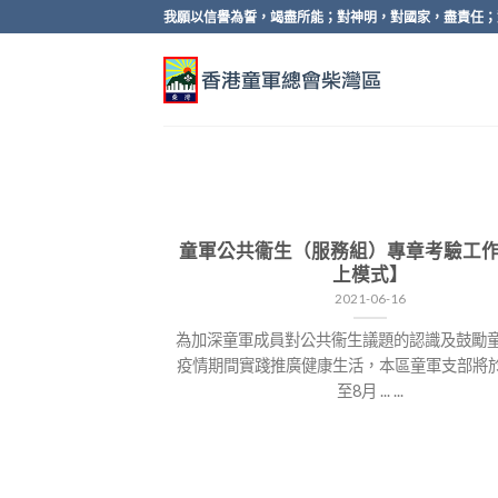
Skip
我願以信譽為誓，竭盡所能；對神明，對國家，盡責任；
to
content
童軍公共衞生（服務組）專章考驗工作
上模式】
2021-06-16
為加深童軍成員對公共衞生議題的認識及鼓勵
疫情期間實踐推廣健康生活，本區童軍支部將於2
至8月 ... ...