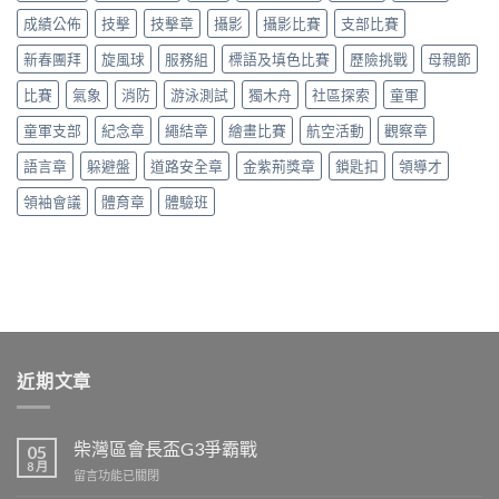
成績公佈
技擊
技擊章
攝影
攝影比賽
支部比賽
新春團拜
旋風球
服務組
標語及填色比賽
歷險挑戰
母親節
比賽
氣象
消防
游泳測試
獨木舟
社區探索
童軍
童軍支部
紀念章
繩結章
繪畫比賽
航空活動
觀察章
語言章
躲避盤
道路安全章
金紫荊獎章
鎖匙扣
領導才
領袖會議
體育章
體驗班
近期文章
柴灣區會長盃G3爭霸戰
05
8 月
在
留言功能已關閉
〈柴