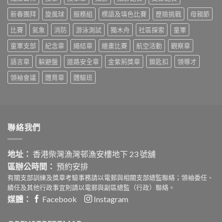
選
動：
中
拔
『童』
新春團拜
旋風球
服務組
標語及填色比賽
歷險挑戰
母親節
賽〉
守
中
護‧
比賽
氣象
消防
游泳測試
獨木舟
社區探索
童軍
安
童軍支部
紀念章
繩結章
繪畫比賽
航空活動
觀察章
心
社
語言章
躲避盤
道路安全章
金紫荊獎章
鎖匙扣
領導才
區
嘉
領袖會議
體育章
體驗班
年
華
活
動
設
計
聯絡我們
比
賽〉
中
地址：
香港柴灣漁灣邨漁安樓地下 23 號舖
區辦公時間：
預約安排
有關支部訓練及獎章考驗事務請以電郵與相關支部總監聯絡；領袖委任、
續任及其他行政事宜則請以電郵與副區總監（行政）聯絡。
媒體：
Facebook
Instagram