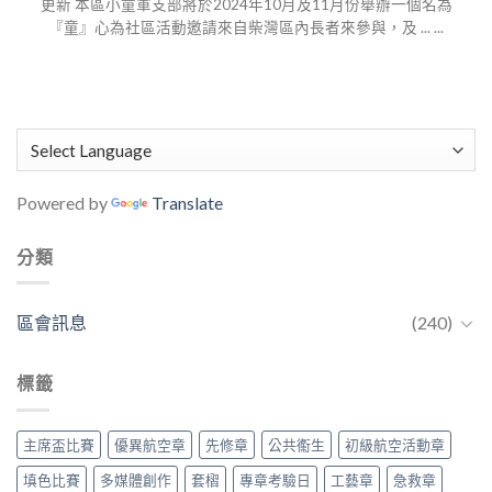
更新 本區小童軍支部將於2024年10月及11月份舉辦一個名為
『童』心為社區活動邀請來自柴灣區內長者來參與，及 ... ...
Powered by
Translate
分類
區會訊息
(240)
標籤
主席盃比賽
優異航空章
先修章
公共䘙生
初級航空活動章
填色比賽
多媒體創作
套槢
專章考驗日
工藝章
急救章