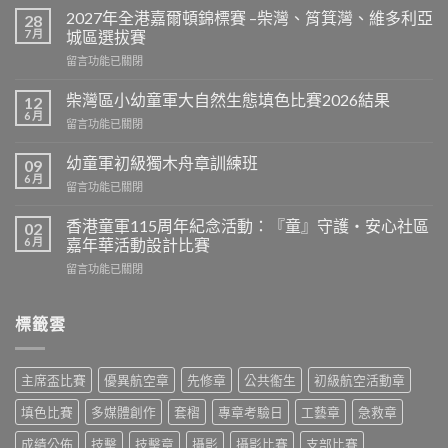
灣
2027年全港嘉爾頓錦標賽 –柴灣、筲箕灣、維多利亞
28
區
7 月
城區選拔賽
會
在
留言功能已關閉
長
〈2027
盃
年
G3
柴灣區小幼童軍大自然生態填色比賽2026結果
12
全
爭
6 月
在
留言功能已關閉
港
霸
〈柴
嘉
戰〉
灣
幼童軍初級獨木舟章訓練班
爾
09
中
區
6 月
頓
在
留言功能已關閉
小
錦
〈幼
幼
標
童
香港童軍115周年紀念活動：『童』守護‧安心社區
童
02
賽
軍
6 月
軍
嘉年華活動設計比賽
–
初
大
柴
在
留言功能已關閉
級
自
灣、
〈香
獨
然
筲
港
木
生
箕
童
標籤雲
舟
態
灣、
軍
章
填
維
115
訓
色
多
周
練
比
主席盃比賽
優異航空章
先修章
公共䘙生
初級航空活動章
利
年
班〉
賽
亞
紀
中
填色比賽
多媒體創作
套槢
專章考驗日
工藝章
急救章
2026
城
念
結
區
活
成績公佈
技擊
技擊章
攝影
攝影比賽
支部比賽
果〉