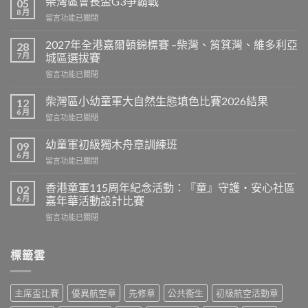
柴灣區會長盃G3爭霸戰
05
8 月
在
留言功能已關閉
〈柴
灣
2027年全港嘉爾頓錦標賽 –柴灣、筲箕灣、維多利亞
28
區
7 月
城區選拔賽
會
在
留言功能已關閉
長
〈2027
盃
年
G3
柴灣區小幼童軍大自然生態填色比賽2026結果
12
全
爭
6 月
在
留言功能已關閉
港
霸
〈柴
嘉
戰〉
灣
幼童軍初級獨木舟章訓練班
爾
09
中
區
6 月
頓
在
留言功能已關閉
小
錦
〈幼
幼
標
童
香港童軍115周年紀念活動：『童』守護‧安心社區
童
02
賽
軍
6 月
軍
嘉年華活動設計比賽
–
初
大
柴
在
留言功能已關閉
級
自
灣、
〈香
獨
然
筲
港
木
生
箕
童
標籤雲
舟
態
灣、
軍
章
填
維
115
訓
色
多
周
練
比
主席盃比賽
優異航空章
先修章
公共䘙生
初級航空活動章
利
年
班〉
賽
亞