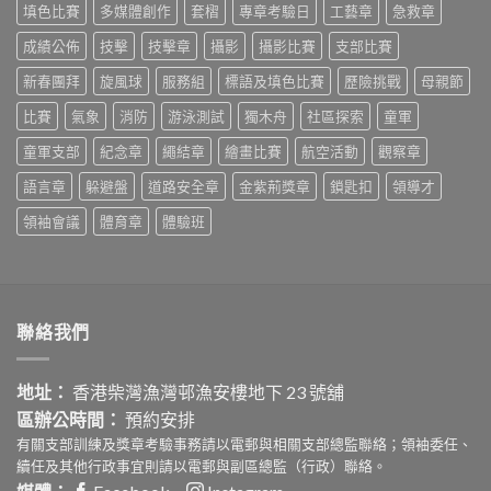
紀
中
填色比賽
多媒體創作
套槢
專章考驗日
工藝章
急救章
2026
城
念
結
區
活
成績公佈
技擊
技擊章
攝影
攝影比賽
支部比賽
果〉
選
動：
中
拔
『童』
新春團拜
旋風球
服務組
標語及填色比賽
歷險挑戰
母親節
賽〉
守
中
護‧
比賽
氣象
消防
游泳測試
獨木舟
社區探索
童軍
安
童軍支部
紀念章
繩結章
繪畫比賽
航空活動
觀察章
心
社
語言章
躲避盤
道路安全章
金紫荊獎章
鎖匙扣
領導才
區
嘉
領袖會議
體育章
體驗班
年
華
活
動
設
計
聯絡我們
比
賽〉
中
地址：
香港柴灣漁灣邨漁安樓地下 23 號舖
區辦公時間：
預約安排
有關支部訓練及獎章考驗事務請以電郵與相關支部總監聯絡；領袖委任、
續任及其他行政事宜則請以電郵與副區總監（行政）聯絡。