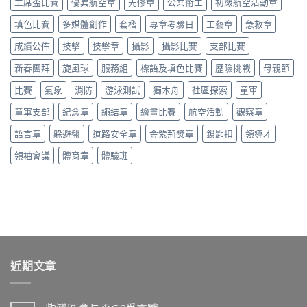
主席盃比賽
優異航空章
先修章
公共䘙生
初級航空活動章
填色比賽
多媒體創作
套槢
專章考驗日
工藝章
急救章
成績公佈
技擊
技擊章
攝影
攝影比賽
支部比賽
新春團拜
旋風球
服務組
標語及填色比賽
歷險挑戰
母親節
比賽
氣象
消防
游泳測試
獨木舟
社區探索
童軍
童軍支部
紀念章
繩結章
繪畫比賽
航空活動
觀察章
語言章
躲避盤
道路安全章
金紫荊獎章
鎖匙扣
領導才
領袖會議
體育章
體驗班
近期文章