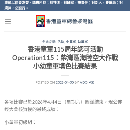
Skip
我願以信譽為誓，竭盡所能；對神明，對國家，盡責任；對別人，要幫助；對
規律，必遵行。
to
content
全區活動
,
活動
,
小童軍
,
幼童軍
香港童軍115周年認可活動
Operation115：柴灣區海陸空大作戰
小幼童軍填色比賽結果
POSTED ON
2026-04-30
BY
ADC(VS)
各項比賽已於2026年4月4日（星期六）圓滿結束，現公佈
經大會核實後的最終成績：
小童軍初級組：