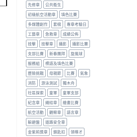
先修章
公共䘙生
初級航空活動章
填色比賽
多媒體創作
套槢
專章考驗日
工藝章
急救章
成績公佈
技擊
技擊章
攝影
攝影比賽
支部比賽
新春團拜
旋風球
服務組
標語及填色比賽
歷險挑戰
母親節
比賽
氣象
消防
游泳測試
獨木舟
社區探索
童軍
童軍支部
紀念章
繩結章
繪畫比賽
航空活動
觀察章
語言章
躲避盤
道路安全章
金紫荊獎章
鎖匙扣
領導才