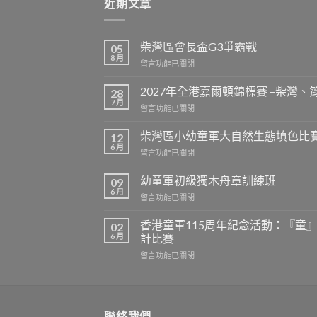
近期文章
柴灣區會長盃G3爭霸戰
05
8 月
在
留言功能已關閉
〈柴
灣
2027年全港嘉爾頓錦標賽 –柴灣
28
區
7 月
在
留言功能已關閉
會
〈2027
長
年
柴灣區小幼童軍大自然生態填色比賽
盃
12
全
6 月
G3
在
留言功能已關閉
港
爭
〈柴
嘉
霸
灣
幼童軍初級獨木舟章訓練班
爾
09
戰〉
區
6 月
頓
中
在
留言功能已關閉
小
錦
〈幼
幼
標
童
香港童軍115周年紀念活動：『童
童
02
賽
軍
6 月
軍
計比賽
–
初
大
柴
在
留言功能已關閉
級
自
灣、
〈香
獨
然
筲
港
木
生
箕
童
舟
態
灣、
軍
章
填
維
聯絡我們
115
訓