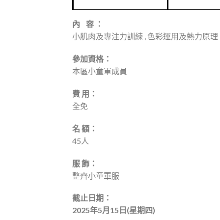
內 容 ：
小肌肉及專注力訓練 , 色彩運用及熱力原理
參加資格：
本區小童軍成員
費 用：
全免
名 額：
45人
服 飾：
整齊小童軍服
截止日期：
2025年5月15日(星期四)