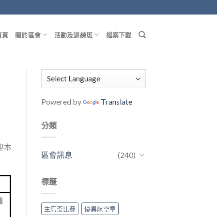
首頁
關於區會
活動及訓練班
檔案下載
Powered by
Translate
分類
迎本
區會訊息
(240)
標籤
樓
主席盃比賽
優異航空章