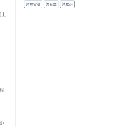
領袖會議
體育章
體驗班
面上
姐聯
軍）