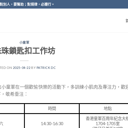
對別人，要幫助；對規律，必遵行。
小童軍
珠珠鎖匙扣工作坊
TED ON
2025-04-22
BY
PATRICK DC
位小童軍在一個歡愉快樂的活動下，多訓練小肌肉及專注力，歡
下，敬希垂注：
時間
地點
香港童軍百周年紀念大
六
14:30-16:30
1704-1705室