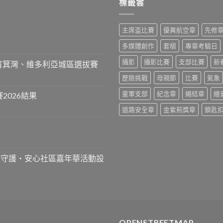
標籤雲
主席盃比賽
優異航空章
先修
多媒體創作
套槢
專章考驗日
攝影
攝影比賽
支部比賽
新
、筲箕灣、維多利亞城區選拔賽
歷險挑戰
母親節
比賽
氣象
童軍支部
紀念章
繩結章
繪
2026結果
道路安全章
金紫荊獎章
鎖匙
』守護‧安心社區嘉年華活動設
OPENSTREETMAP