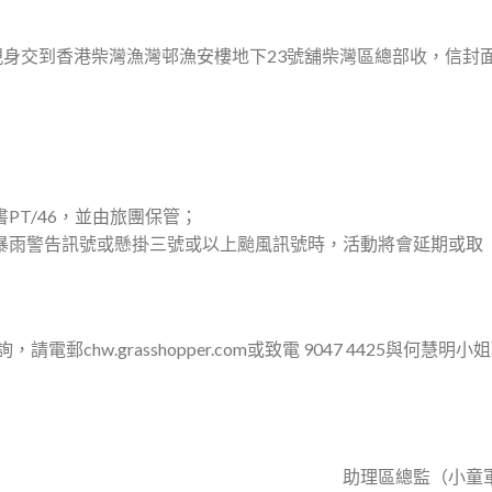
身交到香港柴灣漁灣邨漁安樓地下23號舖柴灣區總部收，信封
書PT/46，並由旅團保管；
黑色暴雨警告訊號或懸掛三號或以上颱風訊號時，活動將會延期或取
chw.grasshopper.com或致電 9047 4425與何慧明小
助理區總監（小童