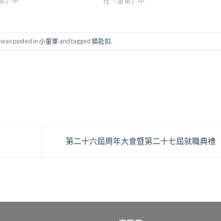
軍」中
在「童軍」中
 was posted in
小童軍
and tagged
鎖匙扣
.
第二十六屆周年大會暨第二十七屆就職典禮