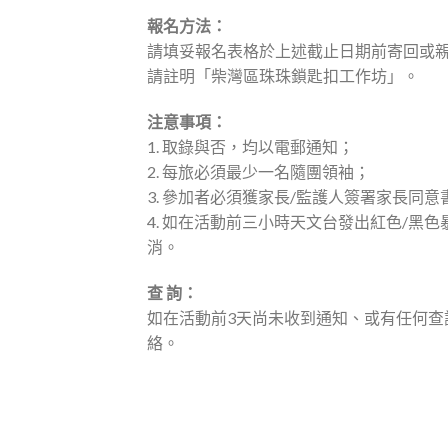
報名方法：
請填妥報名表格於上述截止日期前寄回或親
請註明「柴灣區珠珠鎖匙扣工作坊」。
注意事項：
1. 取錄與否，均以電郵通知；
2. 每旅必須最少一名隨團領袖；
3. 參加者必須獲家長/監護人簽署家長同意
4. 如在活動前三小時天文台發出紅色/
消。
查 詢：
如在活動前3天尚未收到通知、或有任何查詢，請電郵
絡。