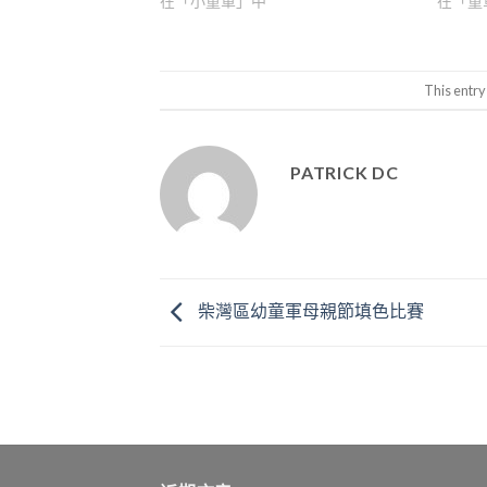
在「小童軍」中
在「童
This entry
PATRICK DC
柴灣區幼童軍母親節填色比賽