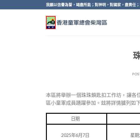
Skip
我願以信譽為誓，竭盡所能；對神明，對國家，盡責任；
to
content
POS
本區將舉辦一個珠珠鎖匙扣工作坊，讓各
區小童軍成員踴躍參加。玆將詳情臚列如
日期
2025年6月7日
星期