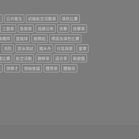
章
公共䘙生
初級航空活動章
填色比賽
工藝章
急救章
成績公佈
技擊
技擊章
春團拜
旋風球
服務組
標語及填色比賽
消防
游泳測試
獨木舟
社區探索
童軍
畫比賽
航空活動
觀察章
語言章
躲避盤
扣
領導才
領袖會議
體育章
體驗班