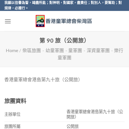
Skip
我願以信譽為誓，竭盡所能；對神明，對國家，盡責任；對別人，要幫助；對
規律，必遵行。
to
content
第 90 旅（公開旅）
Home
/
柴區旅團
-
幼童軍團
-
童軍團
-
深資童軍團
-
樂行
童軍團
香港童軍總會港島第九十旅（公開旅）
旅團資料
香港童軍總會港島第九十旅（公
主辦單位
開旅）
旅團所屬
公開旅