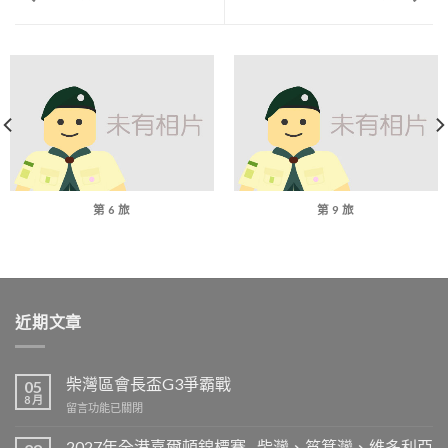
第 6 旅
第 9 旅
近期文章
柴灣區會長盃G3爭霸戰
05
8 月
在
留言功能已關閉
〈柴
灣
2027年全港嘉爾頓錦標賽 –柴灣、筲箕灣、維多利亞