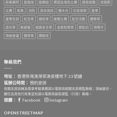
拔
『童』
新春團拜
旋風球
服務組
標語及填色比賽
歷險挑戰
母親節
賽〉
守
中
護‧
比賽
氣象
消防
游泳測試
獨木舟
社區探索
童軍
安
童軍支部
紀念章
繩結章
繪畫比賽
航空活動
觀察章
心
社
語言章
躲避盤
道路安全章
金紫荊獎章
鎖匙扣
領導才
區
嘉
領袖會議
體育章
體驗班
年
華
活
動
設
計
聯絡我們
比
賽〉
中
地址：
香港柴灣漁灣邨漁安樓地下 23 號舖
區辦公時間：
預約安排
有關支部訓練及獎章考驗事務請以電郵與相關支部總監聯絡；領袖委任、
續任及其他行政事宜則請以電郵與副區總監（行政）聯絡。
媒體：
Facebook
Instagram
OPENSTREETMAP