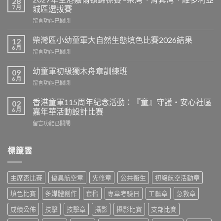
28
區
7 月
城區選拔賽
會
在
留言功能已關閉
長
〈2027
盃
年
G3
柴灣區小幼童軍大自然生態填色比賽2026結果
12
全
爭
6 月
在
留言功能已關閉
港
霸
〈柴
嘉
戰〉
灣
幼童軍初級獨木舟章訓練班
爾
09
中
區
6 月
頓
在
留言功能已關閉
小
錦
〈幼
幼
標
童
香港童軍115周年紀念活動：『童』守護‧安心社區
童
02
賽
軍
6 月
軍
嘉年華活動設計比賽
–
初
大
柴
在
留言功能已關閉
級
自
灣、
〈香
獨
然
筲
港
木
生
箕
童
標籤雲
舟
態
灣、
軍
章
填
維
115
訓
色
多
周
練
比
主席盃比賽
優異航空章
先修章
公共䘙生
初級航空活動章
利
年
班〉
賽
亞
紀
中
填色比賽
多媒體創作
套槢
專章考驗日
工藝章
急救章
2026
城
念
結
區
活
成績公佈
技擊
技擊章
攝影
攝影比賽
支部比賽
果〉
選
動：
中